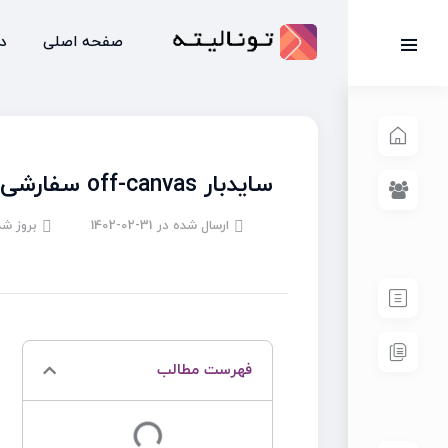
صفحه اصلی
د
سایدبار off-canvas سفارشی
ارسال شده در
1402-02-31
بروز شد
فهرست مطالب