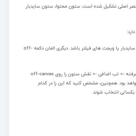
ده طرح های ما از سه عنصر اصلی تشکیل شده است: ستون محتوا، ستون سایدبار
ارد:
1. یک ردیف با دو ستون اضافه کنید. یکی از آنها می تواند حاوی المان سایدبار یا ویجت های فیلتر باشد. دیگری المان دکمه off-
2. ستونی که محتوا در آن قرار دارد را ویرایش کنید و در بخش تب پیشرفته -> تب اضافی -> نقش ستون را روی off-canvas
خواهد بود. همچنین، مشخص کنید که این را در کدام
 یکسانی انتخاب شوند.