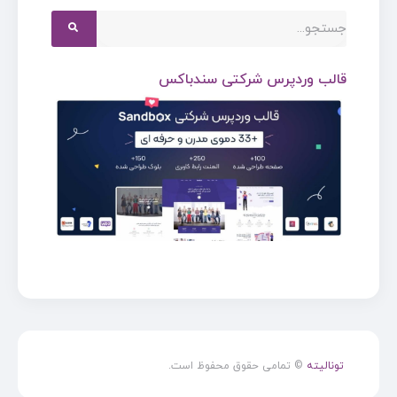
قالب وردپرس شرکتی سندباکس
تونالیته
© تمامی حقوق محفوظ است.