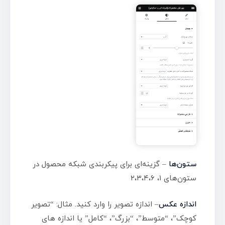
ستون‌ها
– گزینه‌ای برای پیکربندی شبکه محصول در
ستون‌های ۱، ۲،۳،۴،۶
اندازه عکس
– اندازه تصویر را وارد کنید. مثال: “تصویر
کوچک”، “متوسط”، “بزرگ”، “کامل” یا اندازه های