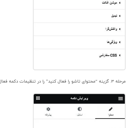
مرحله 3. گزینه “محتوای تاشو را فعال کنید” را در تنظیمات دکمه فعال کنید.