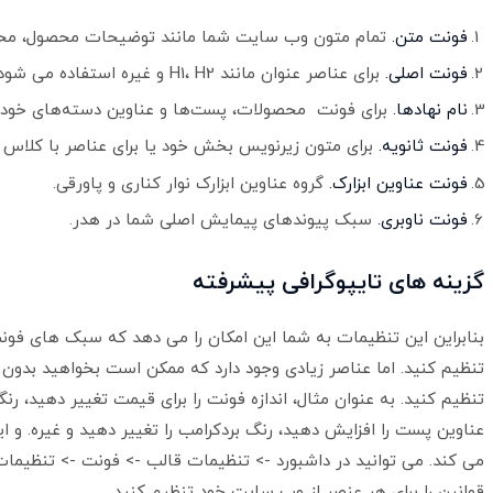
فونت متن.
تمام متون وب سایت شما مانند توضیحات محصول، محت
فونت اصلی.
برای عناصر عنوان مانند H1، H2 و غیره استفاده می شود.
نام نهادها.
برای فونت محصولات، پست‌ها و عناوین دسته‌های خود 
فونت ثانویه.
برای متون زیرنویس بخش خود یا برای عناصر با کلاس
فونت عناوین ابزارک.
گروه عناوین ابزارک نوار کناری و پاورقی.
فونت ناوبری.
سبک پیوندهای پیمایش اصلی شما در هدر.
گزینه های تایپوگرافی پیشرفته
بنابراین این تنظیمات به شما این امکان را می دهد که سبک های فو
تنظیم کنید. اما عناصر زیادی وجود دارد که ممکن است بخواهید بدون
تنظیم کنید. به عنوان مثال، اندازه فونت را برای قیمت تغییر دهید، رنگ
عناوین پست را افزایش دهید، رنگ بردکرامب را تغییر دهید و غیره.
می کند. می توانید در داشبورد -> تنظیمات قالب -> فونت -> تنظیمات پ
قوانین را برای هر عنصر از وب سایت خود تنظیم کنید.