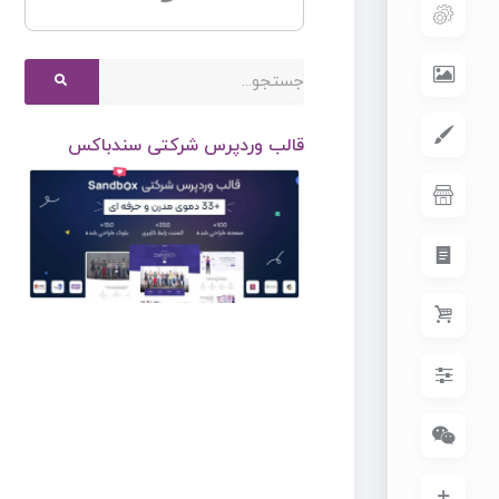
قالب وردپرس شرکتی سندباکس